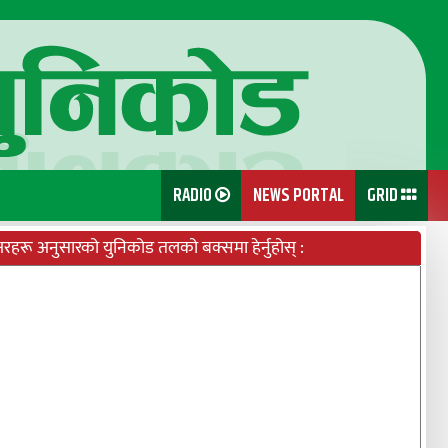
RADIO
NEWS PORTAL
GRID
्षरहरू अनुसारको युनिकोड तलको बक्समा हेर्नुहोस् :