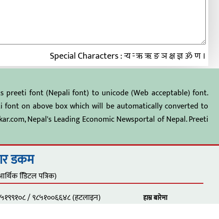
Special Characters : र्‍य र्‍ ऋ ॠ ङ ञ क्ष ज्ञ ॐ ण ।
ts preeti font (Nepali font) to unicode (Web acceptable) font.
eti font on above box which will be automatically converted to
kar.com, Nepal's Leading Economic Newsportal of Nepal. Preeti
ार डकम
आर्थिक डििटल पत्रिक)
५१९९१०८ / ९८५१००६६४८ (हटलाइन)
हाम्र बारेमा
४०७० (हुलाक सेवा विभाग, ाठमाडौँ)
RSS Feed