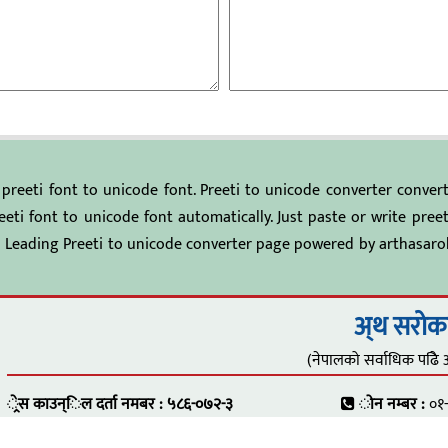
 preeti font to unicode font. Preeti to unicode converter conver
reeti font to unicode font automatically. Just paste or write pre
l's Leading Preeti to unicode converter page powered by arthasaro
अ्थ सरोक
(नेपालको सर्वाधिक पढिे 
्रेस काउन्िल दर्ता नमबर : ५८६-०७२-३
ोन नम्बर :
०१-
सूचना विभाग दर्ता नम्बर : १३३-०७३-०७४
पोष्ट ब्स नम्बर :