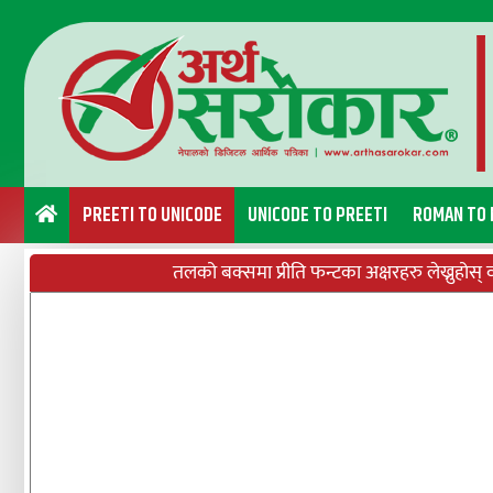
PREETI TO UNICODE
UNICODE TO PREETI
ROMAN TO 
तलको बक्समा प्रीति फन्टका अक्षरहरु लेख्नुहोस् वा 